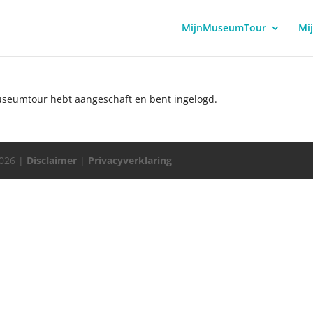
MijnMuseumTour
Mi
museumtour hebt aangeschaft en bent ingelogd.
2026 |
Disclaimer
|
Privacyverklaring