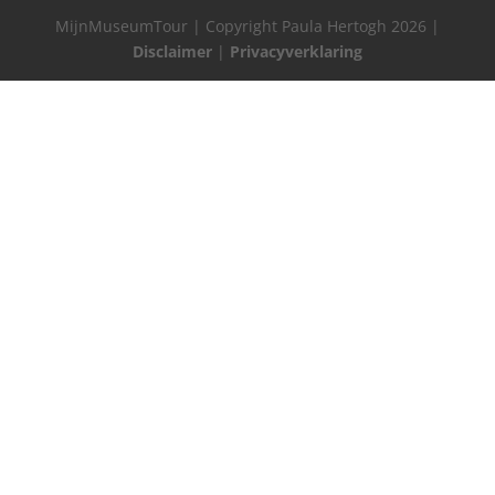
MijnMuseumTour | Copyright Paula Hertogh 2026 |
Disclaimer
|
Privacyverklaring